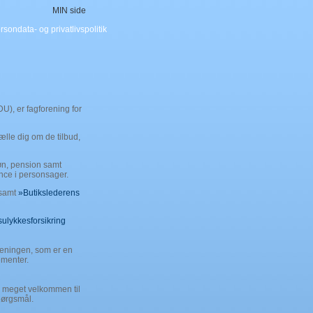
MIN side
rsondata- og privatlivspolitik
), er fagforening for
tælle dig om de tilbud,
øn, pension samt
nce i personsager.
 samt
»Butikslederens
sulykkesforsikring
reningen, som er en
ementer.
r meget velkommen til
pørgsmål.