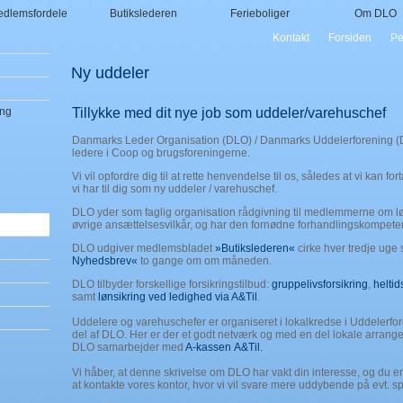
dlemsfordele
Butikslederen
Ferieboliger
Om DLO
Kontakt
Forsiden
Pe
Ny uddeler
ing
Tillykke med dit nye job som uddeler/varehuschef
Danmarks Leder Organisation (DLO) / Danmarks Uddelerforening (DU
ledere i Coop og brugsforeningerne.
Vi vil opfordre dig til at rette henvendelse til os, således at vi kan for
vi har til dig som ny uddeler / varehuschef.
DLO yder som faglig organisation rådgivning til medlemmerne om l
øvrige ansættelsesvilkår, og har den fornødne forhandlingskompete
DLO udgiver medlemsbladet
»Butikslederen«
cirke hver tredje uge
Nyhedsbrev«
to gange om om måneden.
DLO tilbyder forskellige forsikringstilbud:
gruppelivsforsikring
,
heltid
samt
lønsikring ved ledighed via A&Til
.
Uddelere og varehuschefer er organiseret i lokalkredse i Uddelerfo
del af DLO. Her er der et godt netværk og med en del lokale arrang
DLO samarbejder med
A-kassen A&Til.
Vi håber, at denne skrivelse om DLO har vakt din interesse, og du e
at kontakte vores kontor, hvor vi vil svare mere uddybende på evt. s