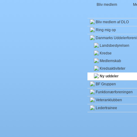
Bliv medlem
Me
Bliv medlem af DLO
Ring mig op
Danmarks Uddelerforen
Landsbestyrelsen
Kredse
Medlemskab
Kredsaktiviteter
Ny uddeler
BF Gruppen
Funktionærforeningen
Veteranklubben
Ledertrainee