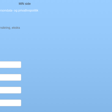
MIN side
rsondata- og privatlivspolitik
sikring, ekstra