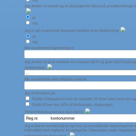
nej
Jeg ønsker et opkald og et uforpligtende tilbud på privatforsikringer
ja
nej
Jeg er på nuværende tidspunkt medlem af en fagforening
ja
nej
Min nuværende fagforening er
Jeg ønsker at blive medlem af a-kassen A&Til og giver A&Til fuldmagt ti
medlemskab
Min nuværende eller tidligere a-kasse
Jeg vil forsikres på
Fuldtid (Obligatorisk hvis du arbejder 30 timer eller mere om u
Deltid (Giver kun 66% af fuldtidssats i dagpenge)
Tilmeld Betalingsservice (kun A&Til)
Jeg erklærer hermed på tro og love at ovenstående oplysningerne er
indforstået med reglerne for optagelse i Danmarks Leder Organisati