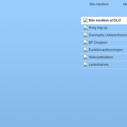
Bliv medlem
Me
Bliv medlem af DLO
Ring mig op
Danmarks Uddelerforen
BF Gruppen
Funktionærforeningen
Veteranklubben
Ledertrainee