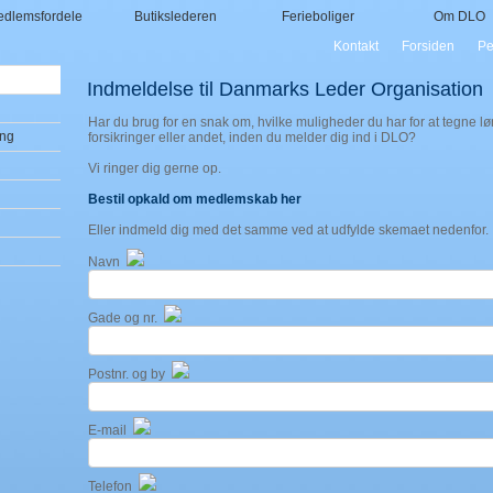
dlemsfordele
Butikslederen
Ferieboliger
Om DLO
Kontakt
Forsiden
Pe
Indmeldelse til Danmarks Leder Organisation
Har du brug for en snak om, hvilke muligheder du har for at tegne løn
ing
forsikringer eller andet, inden du melder dig ind i DLO?
Vi ringer dig gerne op.
Bestil opkald om medlemskab her
Eller indmeld dig med det samme ved at udfylde skemaet nedenfor.
Navn
Gade og nr.
Postnr. og by
E-mail
Telefon