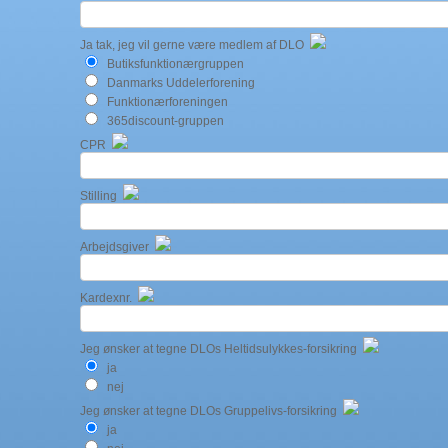
Ja tak, jeg vil gerne være medlem af DLO
Butiksfunktionærgruppen
Danmarks Uddelerforening
Funktionærforeningen
365discount-gruppen
CPR
Stilling
Arbejdsgiver
Kardexnr.
Jeg ønsker at tegne DLOs Heltidsulykkes-forsikring
ja
nej
Jeg ønsker at tegne DLOs Gruppelivs-forsikring
ja