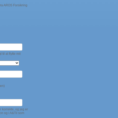
 fra AROS Forsikring
l at flytte mit
gen)
 korrekte, og jeg er
on og i A&Til som