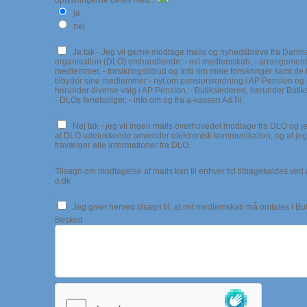
oplysningerne deles med..
ja
nej
.
Ja tak - Jeg vil gerne modtage mails og nyhedsbreve fra Danm
organisation (DLO) omhandlende: - mit medlemskab, - arrangemente
medlemmer, - forsikringstilbud og info om mine forsikringer samt de 
tilbyder sine medlemmer - nyt om pensionsordning i AP Pension og 
herunder diverse valg i AP Pension, - Butikslederen, herunder Buti
- DLOs ferieboliger, - info om og fra a-kassen A&Til
.
Nej tak - jeg vil ingen mails overhovedet modtage fra DLO og je
at DLO udelukkende anvender elektronisk kommunikation, og at jeg
fravælger alle informationer fra DLO.
.
Tilsagn om modtagelse af mails kan til enhver tid tilbagekaldes ved at
o.dk
.
Jeg giver herved tilsagn til, at mit medlemskab må omtales i Bu
Besked