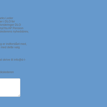
arks Leder
r i DLO for
forsikringer DLO
nyt fra AP Pension
kslederens nyhedsbrev,
g er indforstået med,
 med dette valg
 skrive til info@d-l-
tikslederen