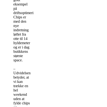
eksempel
på
driftsoptimering.
Chips er
med den
nye
indretning
løftet fra
otte til 14
hyldemeter
og er i dag
butikkens
største
space.
–
Udvidelsen
betyder, at
vi kan
trække en
hel
weekend
uden at
fylde chips