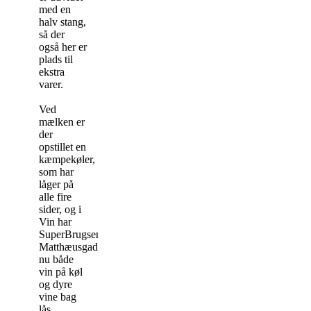
med en
halv stang,
så der
også her er
plads til
ekstra
varer.
Ved
mælken er
der
opstillet en
kæmpekøler,
som har
låger på
alle fire
sider, og i
Vin har
SuperBrugsen
Matthæusgade
nu både
vin på køl
og dyre
vine bag
lås.