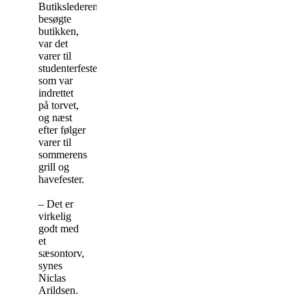
Butikslederen
besøgte
butikken,
var det
varer til
studenterfesterne,
som var
indrettet
på torvet,
og næst
efter følger
varer til
sommerens
grill og
havefester.
– Det er
virkelig
godt med
et
sæsontorv,
synes
Niclas
Arildsen.