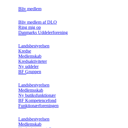
Bliv medlem
Bliv medlem af DLO
Ring mig op
Danmarks Uddelerforening
Landsbestyrelsen
Kredse
Medlemskab
Kredsaktiviteter
Ny uddeler
BF Gruppen
Landsbestyrelsen
Medlemsskab
Ny butiksfunktionær
BF Kompetencefond
Funktionærforeningen
Landsbestyrelsen
Medlemskab