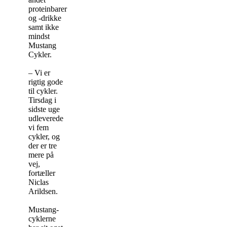
proteinbarer
og -drikke
samt ikke
mindst
Mustang
Cykler.
– Vi er
rigtig gode
til cykler.
Tirsdag i
sidste uge
udleverede
vi fem
cykler, og
der er tre
mere på
vej,
fortæller
Niclas
Arildsen.
Mustang-
cyklerne