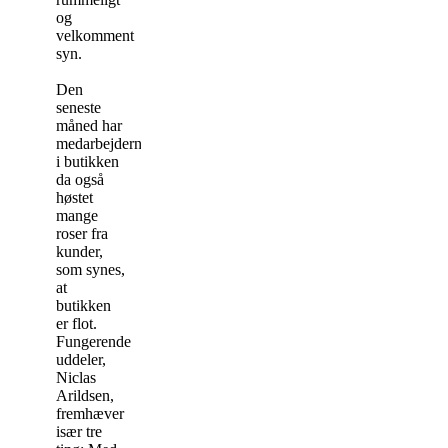
og
velkomment
syn.
Den
seneste
måned har
medarbejderne
i butikken
da også
høstet
mange
roser fra
kunder,
som synes,
at
butikken
er flot.
Fungerende
uddeler,
Niclas
Arildsen,
fremhæver
især tre