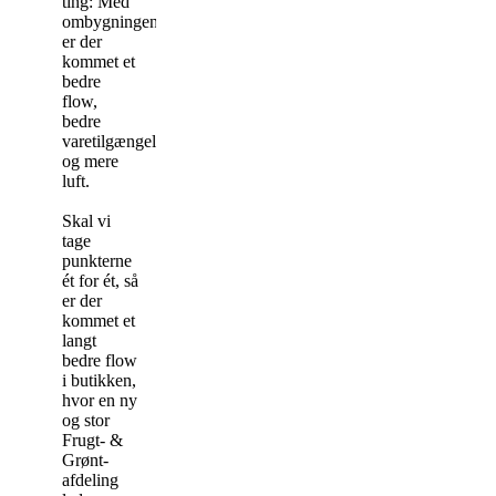
ting: Med
ombygningen
er der
kommet et
bedre
flow,
bedre
varetilgængelighed
og mere
luft.
Skal vi
tage
punkterne
ét for ét, så
er der
kommet et
langt
bedre flow
i butikken,
hvor en ny
og stor
Frugt- &
Grønt-
afdeling