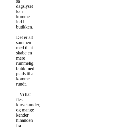
så
dagslyset
kan
komme
ind i
butikken.
Det er alt
sammen
med til at
skabe en
mere
rummelig
butik med
plads til at
komme
rundt.
– Vi har
flest
kurvekunder,
og mange
kender
hinanden
fra