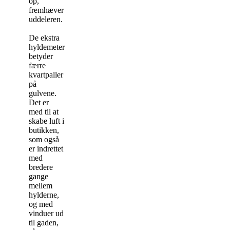
op,
fremhæver
uddeleren.
De ekstra
hyldemeter
betyder
færre
kvartpaller
på
gulvene.
Det er
med til at
skabe luft i
butikken,
som også
er indrettet
med
bredere
gange
mellem
hylderne,
og med
vinduer ud
til gaden,