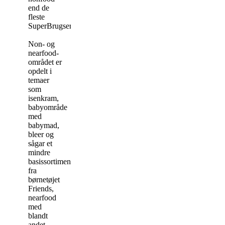
end de
fleste
SuperBrugser.
Non- og
nearfood-
området er
opdelt i
temaer
som
isenkram,
babyområde
med
babymad,
bleer og
sågar et
mindre
basissortiment
fra
børnetøjet
Friends,
nearfood
med
blandt
andet