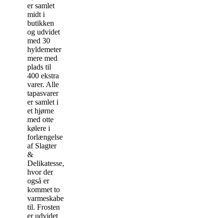
er samlet
midt i
butikken
og udvidet
med 30
hyldemeter
mere med
plads til
400 ekstra
varer. Alle
tapasvarer
er samlet i
et hjørne
med otte
kølere i
forlængelse
af Slagter
&
Delikatesse,
hvor der
også er
kommet to
varmeskabe
til. Frosten
er udvidet