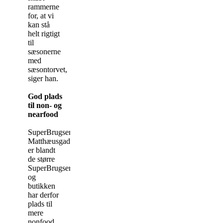
rammerne
for, at vi
kan stå
helt rigtigt
til
sæsonerne
med
sæsontorvet,
siger han.
God plads
til non- og
nearfood
SuperBrugsen
Matthæusgade
er blandt
de større
SuperBrugser,
og
butikken
har derfor
plads til
mere
nonfood