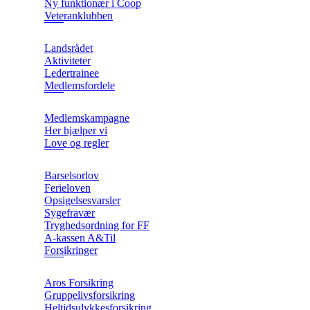
Ny funktionær i Coop
Veteranklubben
Landsrådet
Aktiviteter
Ledertrainee
Medlemsfordele
Medlemskampagne
Her hjælper vi
Love og regler
Barselsorlov
Ferieloven
Opsigelsesvarsler
Sygefravær
Tryghedsordning for FF
A-kassen A&Til
Forsikringer
Aros Forsikring
Gruppelivsforsikring
Heltidsulykkesforsikring