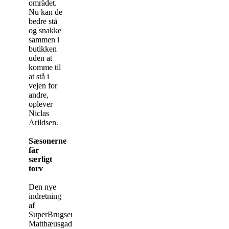
området.
Nu kan de
bedre stå
og snakke
sammen i
butikken
uden at
komme til
at stå i
vejen for
andre,
oplever
Niclas
Arildsen.
Sæsonerne
får
særligt
torv
Den nye
indretning
af
SuperBrugsen
Matthæusgade