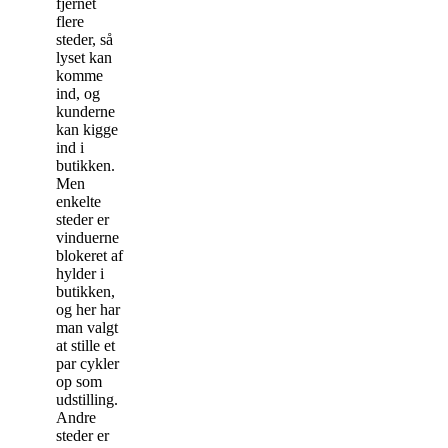
fjernet
flere
steder, så
lyset kan
komme
ind, og
kunderne
kan kigge
ind i
butikken.
Men
enkelte
steder er
vinduerne
blokeret af
hylder i
butikken,
og her har
man valgt
at stille et
par cykler
op som
udstilling.
Andre
steder er