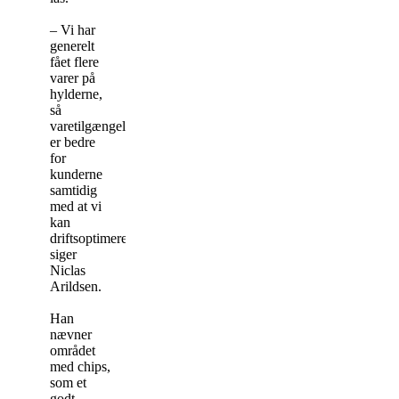
– Vi har
generelt
fået flere
varer på
hylderne,
så
varetilgængeligheden
er bedre
for
kunderne
samtidig
med at vi
kan
driftsoptimere,
siger
Niclas
Arildsen.
Han
nævner
området
med chips,
som et
godt