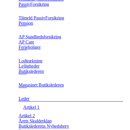
PassivForsikring
Tilmeld PassivForsikring
Pension
AP Sundhedsforsikring
AP Care
Ferieboliger
Lodtrækning
Lejligheder
Butikslederen
Magasinet Butikslederen
Leder
Artikel 1
Artikel 2
Årets Skulderklap
Butikslederens Nyhedsbrev