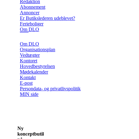
Redaktion
Abonnement
Annoncer
Er Butikslederen udeblevet?
Ferieboliger
Om DLO
Om DLO
Organisationsplan
Vedtægter
Kontoret
Hovedbestyrelsen
Mødekalender
Kontakt
E-post
Persondata- og privatlivspolitik
MIN side
Ny
konceptbutik