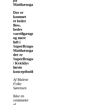
på
Matthæusgade
Der er
kommet
et bedre
flow,
bedre
varetilgængelighed
og mere
luft i
SuperBrugsen
Matthæusgade,
der er
SuperBrugsens
/ Kvicklys
første
konceptbutik.
Af Malene
Folke
Sørensen
Ikke en
centimeter
af