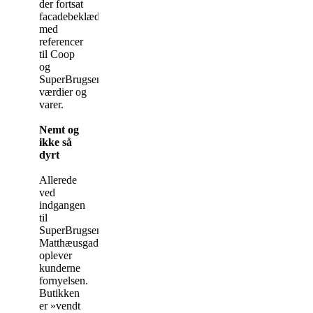
der fortsat
facadebeklædning
med
referencer
til Coop
og
SuperBrugsens
værdier og
varer.
Nemt og
ikke så
dyrt
Allerede
ved
indgangen
til
SuperBrugsen
Matthæusgade
oplever
kunderne
fornyelsen.
Butikken
er »vendt