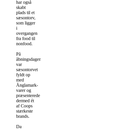
har også
skabt
plads til et
sæsontorv,
som ligger
i
overgangen
fra food til
nonfood.
På
åbningsdagen
var
sæsontorvet
fyldt op
med
Änglamark-
varer og
præsenterede
dermed ét
af Coops
stærkeste
brands.
Da