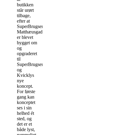
butikken
står urørt
tilbage,
efter at
SuperBrugsen
Matthæusgade
er blevet
bygget om
og
opgraderet
til
SuperBrugsens
og
Kvicklys
nye
koncept.
For første
gang kan
konceptet
ses i sin
helhed ét
sted, og
det er et
både lyst,
rummeligt