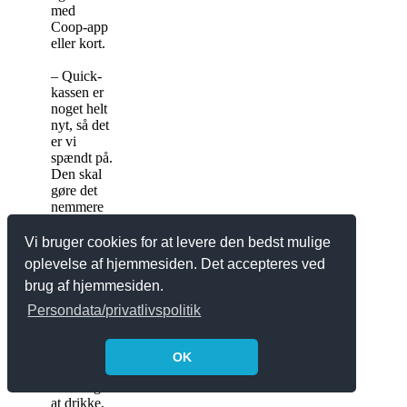
med
Coop-app
eller kort.
– Quick-
kassen er
noget helt
nyt, så det
er vi
spændt på.
Den skal
gøre det
nemmere
for
frokost-
Vi bruger cookies for at levere den bedst mulige
kunder,
oplevelse af hjemmesiden. Det accepteres ved
som bare
brug af hjemmesiden.
lige
kommer
Persondata/privatlivspolitik
ind for at
hente
noget
OK
hurtig mad
eller noget
at drikke,