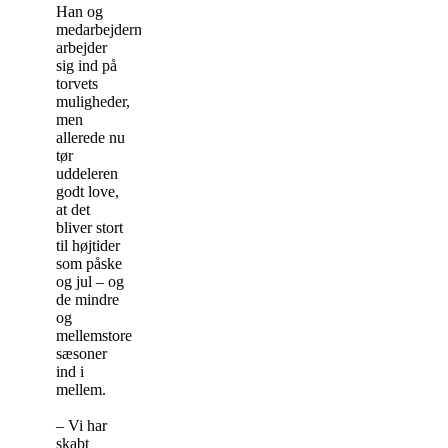
Han og
medarbejderne
arbejder
sig ind på
torvets
muligheder,
men
allerede nu
tør
uddeleren
godt love,
at det
bliver stort
til højtider
som påske
og jul – og
de mindre
og
mellemstore
sæsoner
ind i
mellem.
– Vi har
skabt