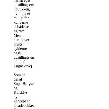
har sit eget
udstillingsområde
i butikken,
hvor det er
muligt for
kunderne
at både se
og røre.
Men
derudover
brugs
cyklerne
også i
udstillingsvinduerne
ud mod
Enghavevej.
Som en
del af
SuperBrugsens
og
Kvicklys
nye
koncept er
facadebeklædningen