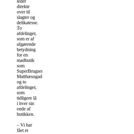
leder
direkte
over til
slagter og
delikatesse.
To
afdelinger,
som er af
afgørende
betydning
for en
madbutik
som
SuperBrugsen
Matthæusgade,
og to
afdelinger,
som
tidligere lå
i hver sin
ende af
butikken.
– Vi har
fået et