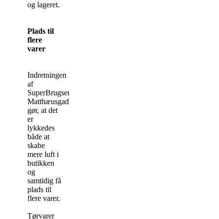
og lageret.
Plads til
flere
varer
Indretningen
af
SuperBrugsen
Matthæusgade
gør, at det
er
lykkedes
både at
skabe
mere luft i
butikken
og
samtidig få
plads til
flere varer.
Tørvarer