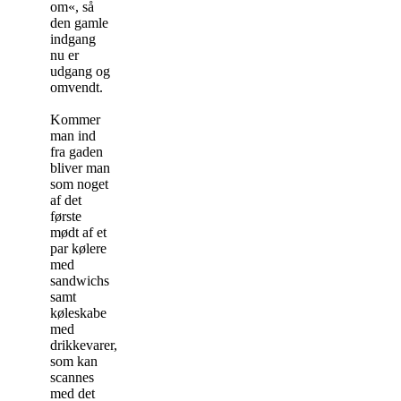
om«, så
den gamle
indgang
nu er
udgang og
omvendt.
Kommer
man ind
fra gaden
bliver man
som noget
af det
første
mødt af et
par kølere
med
sandwichs
samt
køleskabe
med
drikkevarer,
som kan
scannes
med det